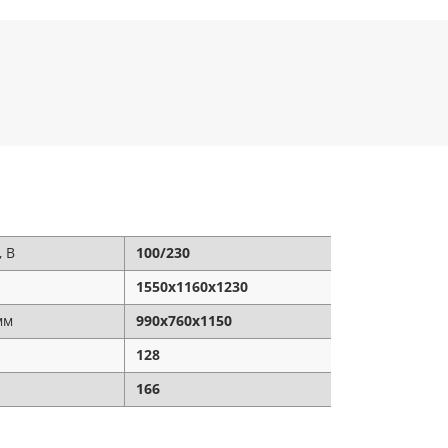
И
 В
100/230
1550х1160х1230
мм
990х760х1150
128
166