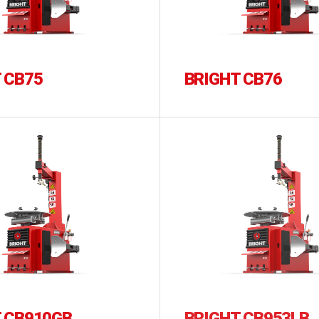
 CB75
BRIGHT CB76
 CB910GB
BRIGHT CB953LB